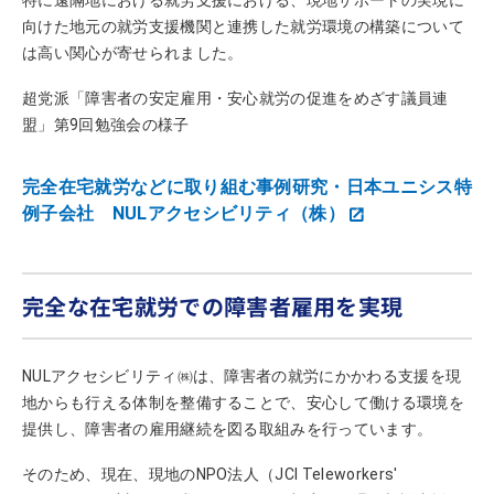
向けた地元の就労支援機関と連携した就労環境の構築について
は高い関心が寄せられました。
超党派「障害者の安定雇用・安心就労の促進をめざす議員連
盟」第9回勉強会の様子
完全在宅就労などに取り組む事例研究・日本ユニシス特
例子会社 NULアクセシビリティ（株）
別
ウ
ィ
完全な在宅就労での障害者雇用を実現
ン
ド
ウ
NULアクセシビリティ㈱は、障害者の就労にかかわる支援を現
で
地からも行える体制を整備することで、安心して働ける環境を
開
提供し、障害者の雇用継続を図る取組みを行っています。
く
そのため、現在、現地のNPO法人（JCI Teleworkers'