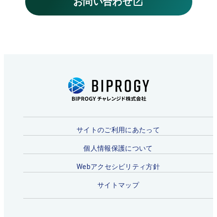
ド
お問い合わせ
open_in_new
別
ウ
ウ
で
ィ
開
ン
く
ド
ウ
で
開
く
サイトのご利用にあたって
個人情報保護について
Webアクセシビリティ方針
サイトマップ