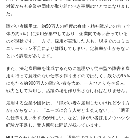
対策からも企業や団体が取り組むべき事柄のひとつになりまし
た。
障がい者採用は、約50万人の軽度の身体・精神障がいの方（全
体の約5％）に採用が集中しており、企業間で奪い合っている
のが現状です。一方で、採用が実現した人も、現場でのコミュ
ニケーション不足により離職してしまい、定着率が上がらない
という課題があります。
また、法定雇用率を達成するために無理やり従来型の障害者雇
用を行って意味のない仕事を作り出すのではなく、残りの95％
にあたる約900万人の障がい者を含め、一人ひとりを企業人、
戦力として採用し、活躍の場を作り出さなければなりません。
雇用する企業や団体は、「障がい者を雇用したいけれどやり方
がわからない」、「ニーズに合う人材と出会えない」、「適正
な仕事を見い出すのが難しい」など、障がい者採用ノウハウや
経験が不足し、受入態勢に問題が残っています。
NULアクセシビリティ㈱では、通勤等のストレスをなくし、会