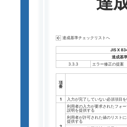
達
達成基準チェックリストへ
JIS X 8
達成基
3.3.3
エラー修正の提案
項
番
1
入力が完了していない必須項目を
利用者の入力が要求されたフォー
説明を提供する
利用者が許可された値のリストに
提供する
2