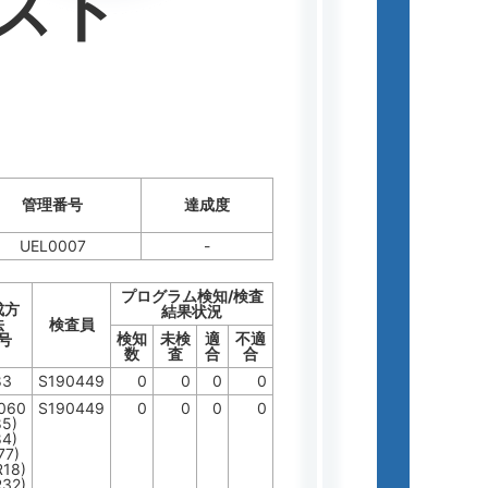
スト
管理番号
達成度
UEL0007
-
プログラム検知/検査
成方
結果状況
法
検査員
検知
未検
適
不適
号
数
査
合
合
83
S190449
0
0
0
0
1060
S190449
0
0
0
0
85)
84)
77)
R18)
R32)