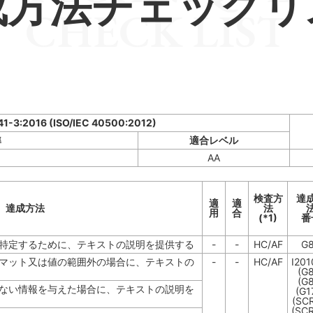
成方法チェックリ
CHECK LIST
341-3:2016 (ISO/IEC 40500:2012)
準
適合レベル
AA
検査方
達
適
適
達成方法
法
用
合
(*1)
番
特定するために、テキストの説明を提供する
-
-
HC/AF
G
マット又は値の範囲外の場合に、テキストの
-
-
HC/AF
I20
(G
(G
ない情報を与えた場合に、テキストの説明を
(G1
(SC
(SC