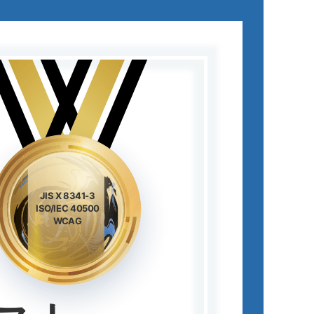
JIS X 8341-3
ISO/IEC 40500
WCAG