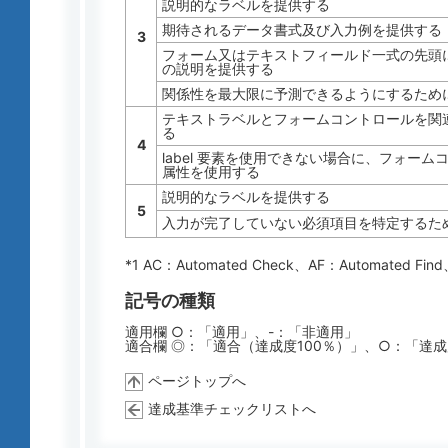
説明的なラベルを提供する
期待されるデータ書式及び入力例を提供する
3
フォーム又はテキストフィールド一式の先頭
の説明を提供する
関係性を最大限に予測できるようにするため
テキストラベルとフォームコントロールを関連付
る
4
label 要素を使用できない場合に、フォームコ
属性を使用する
説明的なラベルを提供する
5
入力が完了していない必須項目を特定するた
*1 AC：
Automated Check
、AF：
Automated Find
記号の種類
適用欄 ○：「適用」、-：「非適用」
適合欄 ◎：「適合（達成度100％）」、○：「達
ページトップへ
達成基準チェックリストへ