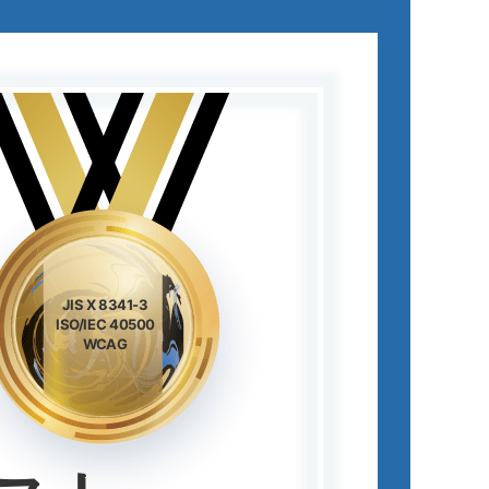
JIS X 8341-3
ISO/IEC 40500
WCAG