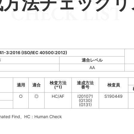
成方法チェックリ
CHECK LIST
341-3:2016 (ISO/IEC 40500:2012)
準
適合レベル
AA
検査方法
達成方法
適用
適合
検査員
(*1)
番号
○
◎
HC/AF
I201071
S190449
(G130)
(G131)
mated Find
、HC：
Human Check