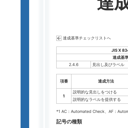
達
達成基準チェックリストへ
JIS X 8
達成基
2.4.6
見出し及びラベル
項番
達成方法
説明的な見出しをつける
1
説明的なラベルを提供する
*1 AC：
Automated Check
、AF：
Auto
記号の種類