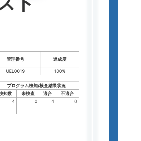
スト
管理番号
達成度
UEL0019
100%
プログラム検知/検査結果状況
検知数
未検査
適合
不適合
4
0
4
0