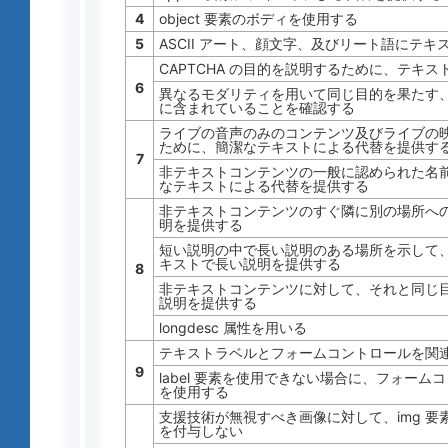
4
object 要素のボディを使用する
5
ASCII アート、顔文字、及びリート語にテ
CAPTCHA の目的を説明するために、テキ
6
異なるモダリティを用いて同じ目的を果たす、も
に含まれていることを確認する
ライブの音声のみのコンテンツ及びライブの
ために、簡潔なテキストによる代替を提供す
7
非テキストコンテンツの一般に認められた名前 
なテキストによる代替を提供する
非テキストコンテンツのすぐ隣に別の場所へ
明を提供する
短い説明の中で長い説明のある場所を示して
キストで長い説明を提供する
8
非テキストコンテンツに対して、それと同じ
説明を提供する
longdesc 属性を用いる
テキストラベルとフォームコントロールを関連付
9
label 要素を使用できない場合に、フォームコ
を使用する
支援技術が無視すべき画像に対して、img 要素の 
を付与しない