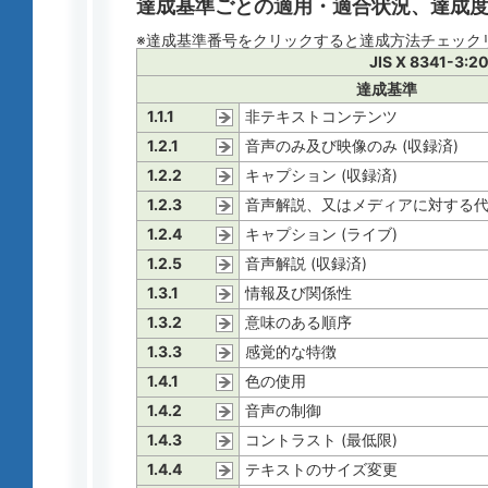
達成基準ごとの適用・適合状況、達成
※達成基準番号をクリックすると達成方法チェック
JIS X 8341-3:2
達成基準
1.1.1
非テキストコンテンツ
1.2.1
音声のみ及び映像のみ (収録済)
1.2.2
キャプション (収録済)
1.2.3
音声解説、又はメディアに対する代替
1.2.4
キャプション (ライブ)
1.2.5
音声解説 (収録済)
1.3.1
情報及び関係性
1.3.2
意味のある順序
1.3.3
感覚的な特徴
1.4.1
色の使用
1.4.2
音声の制御
1.4.3
コントラスト (最低限)
1.4.4
テキストのサイズ変更