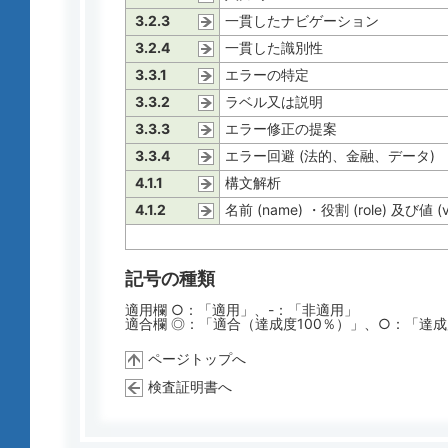
3.2.3
一貫したナビゲーション
3.2.4
一貫した識別性
3.3.1
エラーの特定
3.3.2
ラベル又は説明
3.3.3
エラー修正の提案
3.3.4
エラー回避 (法的、金融、データ)
4.1.1
構文解析
4.1.2
名前 (name) ・役割 (role) 及び値 (v
記号の種類
適用欄 ○：「適用」、-：「非適用」
適合欄 ◎：「適合（達成度100％）」、○：「達
ページトップへ
検査証明書へ