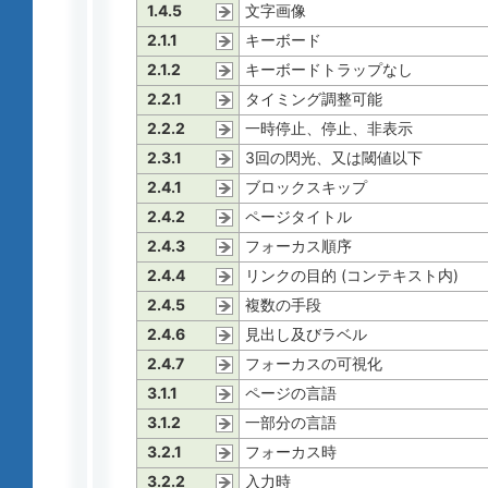
1.4.5
文字画像
2.1.1
キーボード
2.1.2
キーボードトラップなし
2.2.1
タイミング調整可能
2.2.2
一時停止、停止、非表示
2.3.1
3回の閃光、又は閾値以下
2.4.1
ブロックスキップ
2.4.2
ページタイトル
2.4.3
フォーカス順序
2.4.4
リンクの目的 (コンテキスト内)
2.4.5
複数の手段
2.4.6
見出し及びラベル
2.4.7
フォーカスの可視化
3.1.1
ページの言語
3.1.2
一部分の言語
3.2.1
フォーカス時
3.2.2
入力時