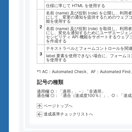
仕様に準じて HTML を使用する
名前 (name) 及び役割 (role) を公開
にして、変更の通知を提供するためのウェブコン
能を使用する
2
名前 (name) 及び役割 (role) を取得
にし、変化を通知するためにユーザエージェ
セシビリティ API 機能をサポートするウェ
を作成する
テキストラベルとフォームコントロールを関連付
3
label 要素を使用できない場合に、フォームコ
を使用する
*1 AC：
Automated Check
、AF：
Automated Find
記号の種類
適用欄 ○：「適用」、-：「非適用」
適合欄 ◎：「適合（達成度100％）」、○：「達
ページトップへ
達成基準チェックリストへ