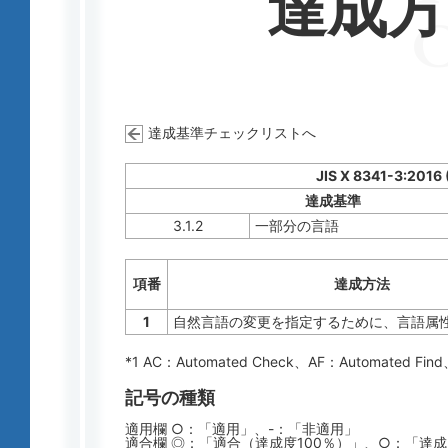
達成
達成基準チェックリストへ
JIS X 8341-3:2016
達成基準
3.1.2
一部分の言語
項番
達成方法
1
自然言語の変更を指定するために、言語属
*1 AC：
Automated Check
、AF：
Automated Find
記号の種類
適用欄 ○：「適用」、-：「非適用」
適合欄 ◎：「適合（達成度100％）」、○：「達