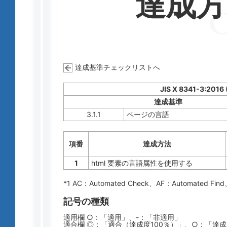
達成
達成基準チェックリストへ
JIS X 8341-3:2016
達成基準
3.1.1
ページの言語
項番
達成方法
1
html 要素の言語属性を使用する
*1 AC：
Automated Check
、AF：
Automated Find
記号の種類
適用欄 ○：「適用」、-：「非適用」
適合欄 ◎：「適合（達成度100％）」、○：「達