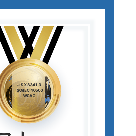
JIS X 8341-3
ISO/IEC 40500
WCAG