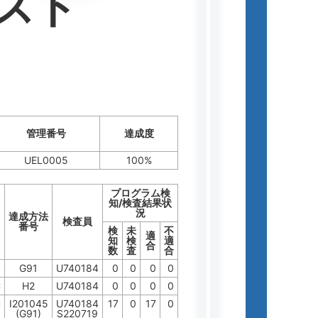
スト
管理番号
達成度
UEL0005
100%
プログラム検
知/検査結果状
況
達成方法
検査員
番号
検
未
不
適
知
検
適
合
数
査
合
G91
U740184
0
0
0
0
C
H2
U740184
0
0
0
0
C
I201045
U740184
17
0
17
0
(G91)
S220719