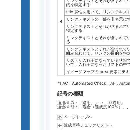
リンクテキストとそれが含まれて
的を特定する
title 属性を用いて、リンクテキ
リンクテキストの一部を非表示にす
4
リンクテキストとそれが含まれて
特定する
リンクテキストとそれが含まれて
る
リンクテキストとそれが含まれて
組み合わせて、リンクの目的を特
リストが入れ子になっている状況
いて、入れ子になったリストの中
イメージマップの area 要素に
*1 AC：
Automated Check
、AF：
Auto
記号の種類
適用欄 ○：「適用」、-：「非適用」
適合欄 ◎：「適合（達成度100％）」
ページトップへ
達成基準チェックリストへ