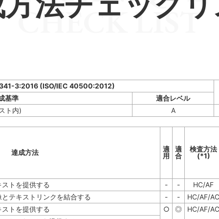
成方法チェックリ
CHECK LIST
8341-3:2016 (ISO/IEC 40500:2012)
成基準
適合レベル
スト内)
A
適
適
検査方法
達成方法
用
合
(*1)
キストを提供する
-
-
HC/AF
像とテキストリンクを結合する
-
-
HC/AF/A
キストを提供する
○
◎
HC/AF/A