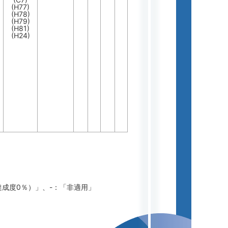
(H77)
(H78)
(H79)
(H81)
(H24)
達成度0％）」、-：「非適用」