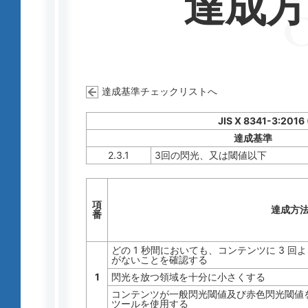
達成
達成基準チェックリストへ
JIS X 8341-3:2016
達成基準
2.3.1
3回の閃光、又は閾値以下
項
達成方
番
どの 1 秒間においても、コンテンツに 3 
がないことを確認する
1
閃光を放つ領域を十分に小さくする
コンテンツが一般閃光閾値及び赤色閃光閾値
ツールを使用する