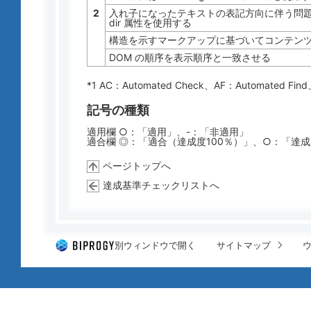
2
入れ子になったテキストの表記方向に伴う問
dir 属性を使用する
構造を示すマークアップに基づいてコンテン
DOM の順序を表示順序と一致させる
*1 AC：
Automated Check
、AF：
Automated Find
記号の種類
適用欄 ○：「適用」、-：「非適用」
適合欄 ◎：「適合（達成度100％）」、○：「達
ページトップへ
達成基準チェックリストへ
別ウィンドウで開く
サイトマップ