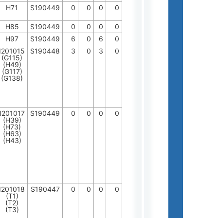
H71
S190449
0
0
0
0
H85
S190449
0
0
0
0
H97
S190449
6
0
6
0
I201015
S190448
3
0
3
0
(G115)
(H49)
(G117)
(G138)
I201017
S190449
0
0
0
0
(H39)
(H73)
(H63)
(H43)
I201018
S190447
0
0
0
0
(T1)
(T2)
(T3)