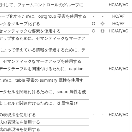
d 要素を使用して、フォームコントロールのグループに
-
-
HC/AF/AC
素をグループ化するために、optgroup 要素を使用する
-
-
HC/AF
リンクをグループ化する
○
◎
HC/AF
セマンティックな要素を使用する
○
◎
HC/AF/AC
アップするために、セマンティックなマークア
によって伝えている情報を伝達するために、テ
、セマンティックなマークアップを使用する
ータテーブルを関連付けるために、caption
-
-
HC/AF/AC
、table 要素の summary 属性を使用す
タセルを関連付けるために、scope 属性を使
しセルと関連付けるために、id 属性及び
の表現法を使用する
-
-
HC/AF/AC
式の表現法を使用する
式の表現法を使用する