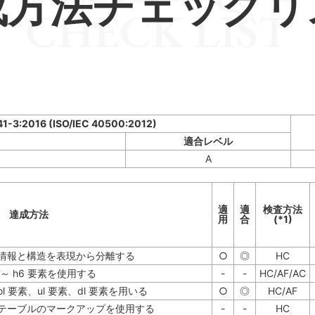
成方法チェックリ
CHECK LIST
41-3:2016 (ISO/IEC 40500:2012)
適合レベル
A
適
適
検査方法
達成方法
用
合
(*1)
情報と構造を表現から分離する
○
◎
HC
～ h6 要素を使用する
-
-
HC/AF/AC
要素、ul 要素、dl 要素を用いる
○
◎
HC/AF
テーブルのマークアップを使用する
-
-
HC