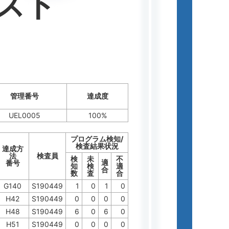
スト
管理番号
達成度
UEL0005
100%
プログラム検知/
検査結果状況
達成方
法
検査員
検
未
不
適
番号
知
検
適
合
数
査
合
G140
S190449
1
0
1
0
H42
S190449
0
0
0
0
H48
S190449
6
0
6
0
H51
S190449
0
0
0
0