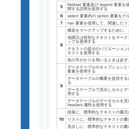
fieldset 要素及び legen
5
関する説明を提供する
6
select 要素内の option 要
7
nav 要素を使用して、関連した
構造をマークアップするために、
強調又は特別なテキストをマーク
ップを使用する
8
テキストの提示のバリエーション
キストを使用する
色の手がかりを用いるときは必ず
データテーブルのキャプションとデ
要素を使用する
データテーブルの概要を提供するために
る
9
データテーブルで見出しセルとデー
用する
データテーブルのデータセルを見出
headers 属性を使用する
段落に、標準的なテキストの書式
10
リストに、標準的なテキストの書
見出しに、標準的なテキストの書