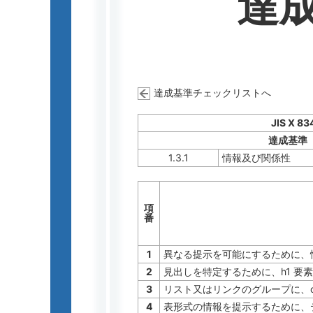
達
達成基準チェックリストへ
JIS X 83
達成基準
1.3.1
情報及び関係性
項
番
1
異なる提示を可能にするために、
2
見出しを特定するために、h1 要素
3
リスト又はリンクのグループに、ol 
4
表形式の情報を提示するために、