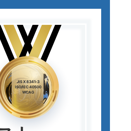
JIS X 8341-3
ISO/IEC 40500
WCAG