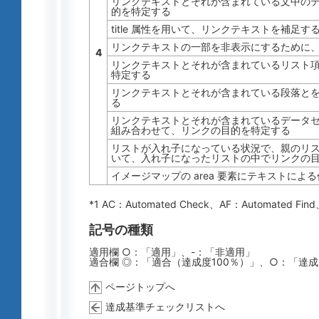
リンクテキストとそれが含まれている文中の
的を特定する
title 属性を用いて、リンクテキストを補足す
リンクテキストの一部を非表示にするために、C
4
リンクテキストとそれが含まれているリスト
特定する
リンクテキストとそれが含まれている段落と
る
リンクテキストとそれが含まれているデータ
組み合わせて、リンクの目的を特定する
リストが入れ子になっている状況で、親のリ
いて、入れ子になったリストの中でリンクの
イメージマップの area 要素にテキストによ
*1 AC：
Automated Check
、AF：
Automated Find
記号の種類
適用欄 ○：「適用」、-：「非適用」
適合欄 ◎：「適合（達成度100％）」、○：「達
ページトップへ
達成基準チェックリストへ