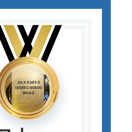
JIS X 8341-3
ISO/IEC 40500
WCAG