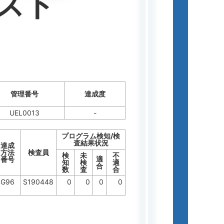
スト
管理番号
達成度
UEL0013
-
プログラム検知/検
査結果状況
達成
方法
検査員
検
未
不
適
番号
知
検
適
合
数
査
合
G96
S190448
0
0
0
0