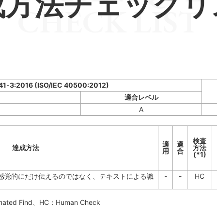
成方法チェックリ
CHECK LIST
341-3:2016 (ISO/IEC 40500:2012)
適合レベル
A
検査
適
適
達成方法
方法
用
合
(*1)
感覚的にだけ伝えるのではなく、テキストによる識
-
-
HC
mated Find
、HC：
Human Check