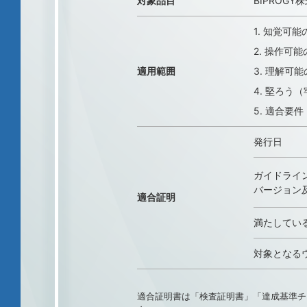
対象品目
BIPROG
1. 知覚可
2. 操作可
適用範囲
3. 理解可
4. 堅ろう（
5. 適合要
発行日
ガイドライ
バージョン及
適合証明
満たしてい
対象となる
適合証明書は「検査証明書」「達成基準チ