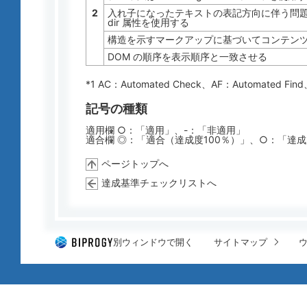
2
入れ子になったテキストの表記方向に伴う問
dir 属性を使用する
構造を示すマークアップに基づいてコンテン
DOM の順序を表示順序と一致させる
*1 AC：
Automated Check
、AF：
Automated Find
記号の種類
適用欄 ○：「適用」、-：「非適用」
適合欄 ◎：「適合（達成度100％）」、○：「達
ページトップへ
達成基準チェックリストへ
別ウィンドウで開く
サイトマップ