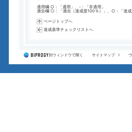
適用欄 ○：「適用」、-：「非適用」
適合欄 ◎：「適合（達成度100％）」、○：「達
ページトップへ
達成基準チェックリストへ
別ウィンドウで開く
サイトマップ