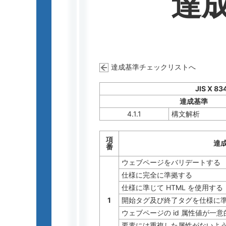
達
達成基準チェックリストへ
JIS X 83
達成基準
4.1.1
構文解析
項
達
番
ウェブページをバリデートする
仕様に完全に準拠する
仕様に準じて HTML を使用する
1
開始タグ及び終了タグを仕様に
ウェブページの id 属性値が一意
要素には重複した属性がないよ