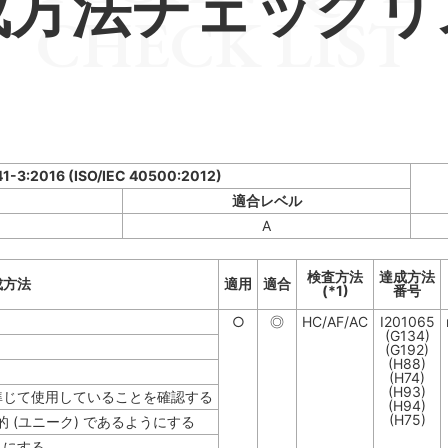
成方法チェックリ
CHECK LIST
41-3:2016 (ISO/IEC 40500:2012)
適合レベル
A
検査方法
達成方法
成方法
適用
適合
(*1)
番号
○
◎
HC/AF/AC
I201065
(G134)
(G192)
(H88)
(H74)
(H93)
準じて使用していることを確認する
(H94)
(H75)
的 (ユニーク) であるようにする
うにする