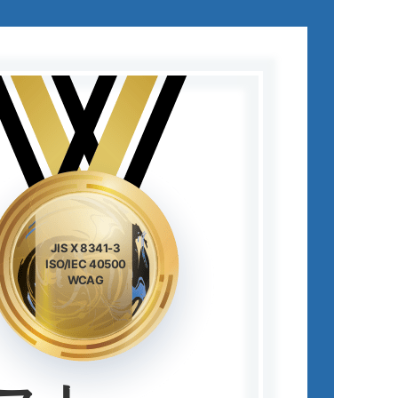
JIS X 8341-3
ISO/IEC 40500
WCAG