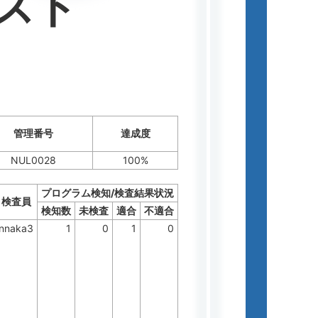
スト
管理番号
達成度
NUL0028
100%
プログラム検知/検査結果状況
検査員
検知数
未検査
適合
不適合
nnaka3
1
0
1
0