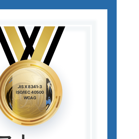
JIS X 8341-3
ISO/IEC 40500
WCAG