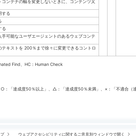
トコンテナの幅を変更しないときに、コンテンツ又
用する
る
する
入手可能なユーザエージェントのあるウェブコンテ
テキストを 200％まで徐々に変更できるコントロ
mated Find
、HC：
Human Check
、○：「達成度50％以上」、△：「達成度50％未満」、×：「不適合（
ップ
ウェブアクセシビリティに関するご意見
別ウィンドウで開く