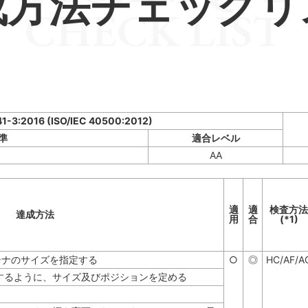
成方法チェックリ
CHECK LIST
41-3:2016 (ISO/IEC 40500:2012)
準
適合レベル
AA
適
適
検査方法
達成方法
用
合
(*1)
テナのサイズを指定する
○
◎
HC/AF/A
するように、サイズ及びポジションを定める