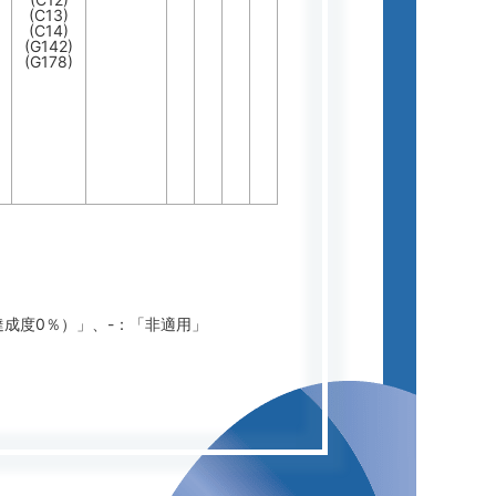
(C13)
(C14)
(G142)
(G178)
達成度0％）」、-：「非適用」