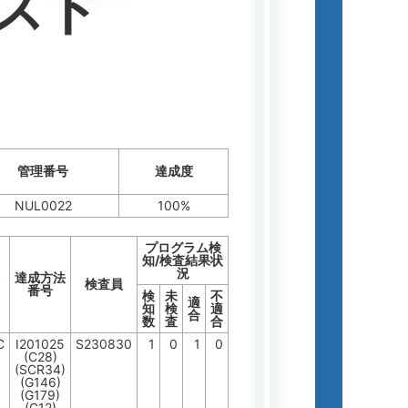
スト
管理番号
達成度
NUL0022
100%
プログラム検
知/検査結果状
況
達成方法
検査員
番号
検
未
不
適
知
検
適
合
数
査
合
C
I201025
S230830
1
0
1
0
(C28)
(SCR34)
(G146)
(G179)
(C12)