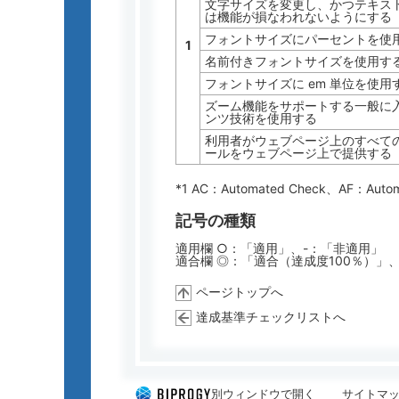
文字サイズを変更し、かつテキス
は機能が損なわれないようにする
フォントサイズにパーセントを使
1
名前付きフォントサイズを使用す
フォントサイズに em 単位を使用
ズーム機能をサポートする一般に
ンツ技術を使用する
利用者がウェブページ上のすべての
ールをウェブページ上で提供する
*1 AC：
Automated Check
、AF：
Auto
記号の種類
適用欄 ○：「適用」、-：「非適用」
適合欄 ◎：「適合（達成度100％）」
ページトップへ
達成基準チェックリストへ
別ウィンドウで開く
サイトマ