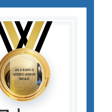
JIS X 8341-3
ISO/IEC 40500
WCAG