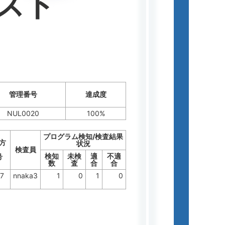
スト
管理番号
達成度
NUL0020
100%
プログラム検知/検査結果
方
状況
検査員
検知
未検
適
不適
号
数
査
合
合
7
nnaka3
1
0
1
0