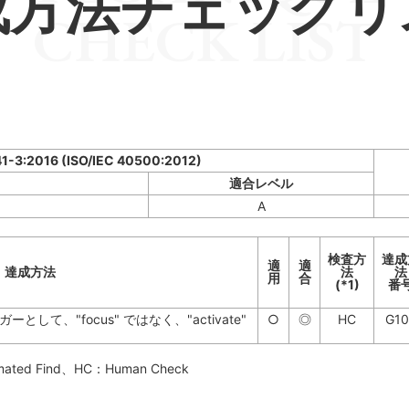
成方法チェックリ
CHECK LIST
41-3:2016 (ISO/IEC 40500:2012)
適合レベル
A
検査方
達成
適
適
達成方法
法
法
用
合
(*1)
番
て、"focus" ではなく、"activate"
○
◎
HC
G10
mated Find
、HC：
Human Check