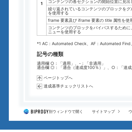
コンテンツの各セクションの開始位置に見出
1
繰り返されているコンテンツのブロックをグルー
を使用する
frame 要素及び iframe 要素の title 属性を
コンテンツのブロックをバイパスするために
ニューを使用する
*1 AC：
Automated Check
、AF：
Automated Find
記号の種類
適用欄 ○：「適用」、-：「非適用」
適合欄 ◎：「適合（達成度100％）」、○：「達
ページトップへ
達成基準チェックリストへ
別ウィンドウで開く
サイトマップ