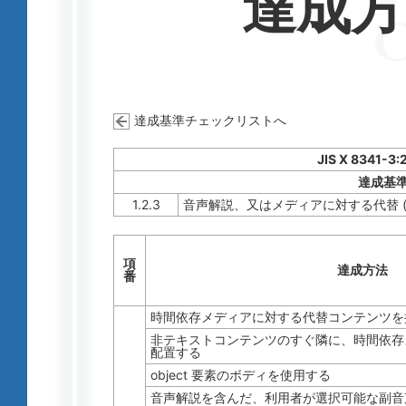
達成
達成基準チェックリストへ
JIS X 8341-3:
達成基
1.2.3
音声解説、又はメディアに対する代替 (
項
達成方法
番
時間依存メディアに対する代替コンテンツを
非テキストコンテンツのすぐ隣に、時間依存
配置する
object 要素のボディを使用する
音声解説を含んだ、利用者が選択可能な副音