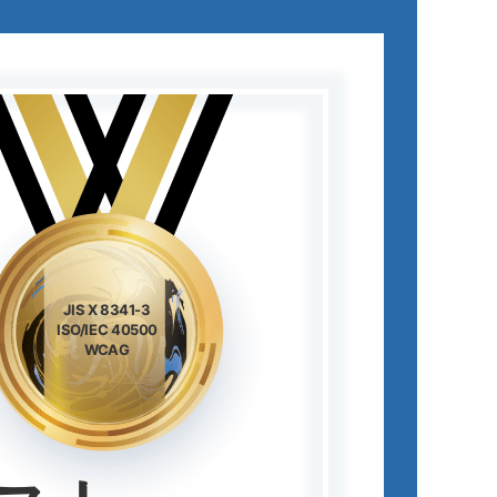
JIS X 8341-3
ISO/IEC 40500
WCAG