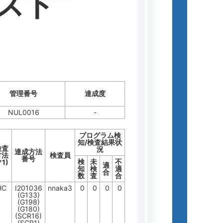
スト
管理番号
達成度
NUL0016
-
プログラム検
知/検査結果状
検査
況
達成方法
方法
検査員
番号
検
未
不
*1)
適
知
検
適
合
数
査
合
HC
I201036
nnaka3
0
0
0
0
(G133)
(G198)
(G180)
(SCR16)
(SCR1)