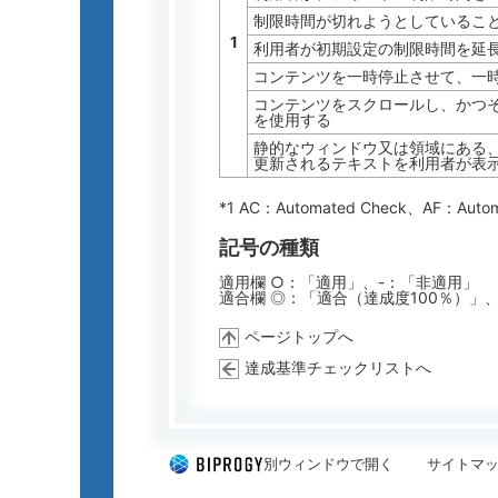
制限時間が切れようとしているこ
1
利用者が初期設定の制限時間を延
コンテンツを一時停止させて、一
コンテンツをスクロールし、かつ
を使用する
静的なウィンドウ又は領域にある
更新されるテキストを利用者が表
*1 AC：
Automated Check
、AF：
Auto
記号の種類
適用欄 ○：「適用」、-：「非適用」
適合欄 ◎：「適合（達成度100％）」
ページトップへ
達成基準チェックリストへ
別ウィンドウで開く
サイトマ