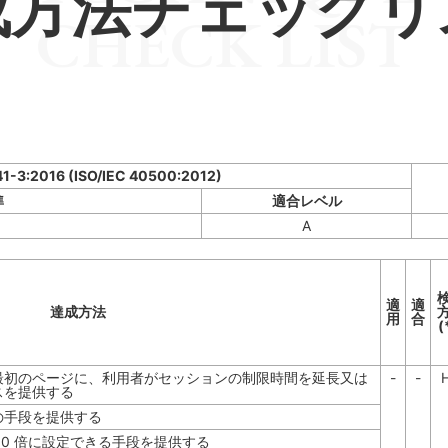
成方法チェックリ
CHECK LIST
41-3:2016 (ISO/IEC 40500:2012)
準
適合レベル
A
適
適
達成方法
用
合
(
最初のページに、利用者がセッションの制限時間を延長又は
-
-
スを提供する
の手段を提供する
10 倍に設定できる手段を提供する