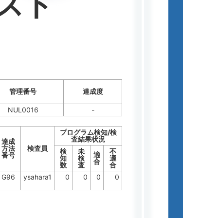
スト
管理番号
達成度
NUL0016
-
プログラム検知/検
査結果状況
達成
方法
検査員
検
未
不
適
番号
知
検
適
合
数
査
合
G96
ysahara1
0
0
0
0