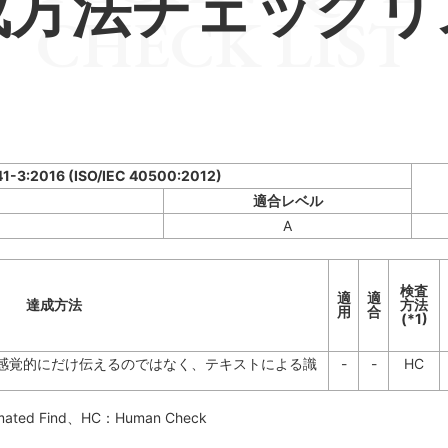
成方法チェックリ
CHECK LIST
41-3:2016 (ISO/IEC 40500:2012)
適合レベル
A
検査
適
適
達成方法
方法
用
合
(*1)
感覚的にだけ伝えるのではなく、テキストによる識
-
-
HC
mated Find
、HC：
Human Check