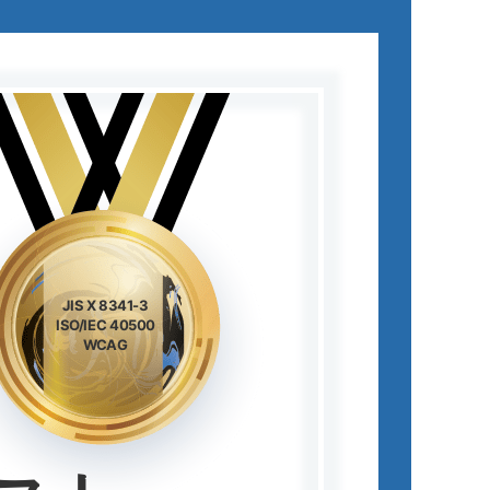
JIS X 8341-3
ISO/IEC 40500
WCAG