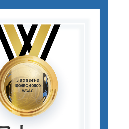
JIS X 8341-3
ISO/IEC 40500
WCAG