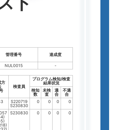
スト
管理番号
達成度
NUL0015
-
プログラム検知/検査
成方
結果状況
法
検査員
検知
未検
適
不適
号
数
査
合
合
83
S220719
0
0
0
0
S230830
1057
S230830
0
0
0
0
84)
85)
R18)
R32)