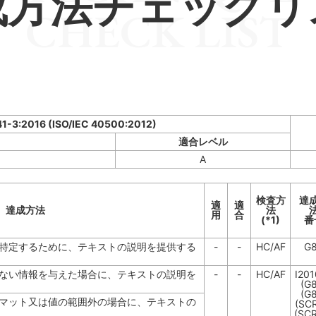
成方法チェックリ
CHECK LIST
41-3:2016 (ISO/IEC 40500:2012)
適合レベル
A
検査方
達
適
適
達成方法
法
用
合
(*1)
番
特定するために、テキストの説明を提供する
-
-
HC/AF
G
ない情報を与えた場合に、テキストの説明を
-
-
HC/AF
I20
(G
(G
マット又は値の範囲外の場合に、テキストの
(SC
(SC