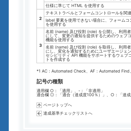
仕様に準じて HTML を使用する
テキストラベルとフォームコントロールを関連付
2
label 要素を使用できない場合に、フォームコ
を使用する
名前 (name) 及び役割 (role) を公開
にして、変更の通知を提供するためのウェブコン
機能を使用する
3
名前 (name) 及び役割 (role) を取得
にし、変化を通知するためにユーザエージェ
セシビリティ API 機能をサポートするウェ
トを作成する
*1 AC：
Automated Check
、AF：
Automated Find
記号の種類
適用欄 ○：「適用」、-：「非適用」
適合欄 ◎：「適合（達成度100％）」、○：「達
ページトップへ
達成基準チェックリストへ