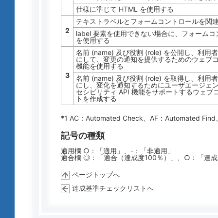
仕様に準じて HTML を使用する
テキストラベルとフォームコントロールを関連付
2
label 要素を使用できない場合に、フォームコ
を使用する
名前 (name) 及び役割 (role) を公開
にして、変更の通知を提供するためのウェブコン
機能を使用する
3
名前 (name) 及び役割 (role) を取得
にし、変化を通知するためにユーザエージェ
セシビリティ API 機能をサポートするウェ
トを作成する
*1 AC：
Automated Check
、AF：
Automated Find
記号の種類
適用欄 ○：「適用」、-：「非適用」
適合欄 ◎：「適合（達成度100％）」、○：「達
ページトップへ
達成基準チェックリストへ