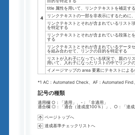
目的を特定する
title 属性を用いて、リンクテキストを補足す
リンクテキストの一部を非表示にするために、C
4
リンクテキストとそれが含まれているリスト
を特定する
リンクテキストとそれが含まれている段落と
する
リンクテキストとそれが含まれているデータ
を組み合わせて、リンクの目的を特定する
リストが入れ子になっている状況で、親のリ
用いて、入れ子になったリストの中でリンク
イメージマップの area 要素にテキストによ
*1 AC：
Automated Check
、AF：
Automated Find
記号の種類
適用欄 ○：「適用」、-：「非適用」
適合欄 ◎：「適合（達成度100％）」、○：「達
ページトップへ
達成基準チェックリストへ