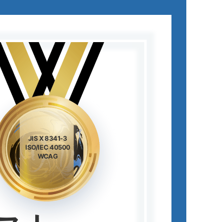
JIS X 8341-3
ISO/IEC 40500
WCAG