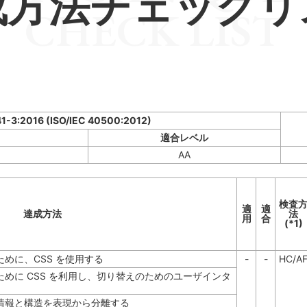
成方法チェックリ
CHECK LIST
41-3:2016 (ISO/IEC 40500:2012)
適合レベル
AA
検査
適
適
達成方法
法
用
合
(*1)
めに、CSS を使用する
-
-
HC/A
めに CSS を利用し、切り替えのためのユーザインタ
情報と構造を表現から分離する