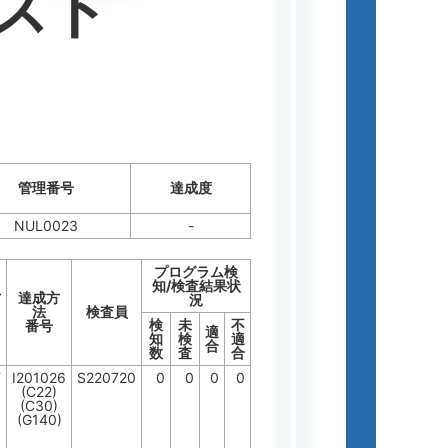
スト
管理番号
達成度
NUL0023
-
プログラム検
知/検査結果状
方
達成方
況
法
検査員
検
未
不
番号
適
知
検
適
合
数
査
合
F
I201026
S220720
0
0
0
0
(C22)
(C30)
(G140)