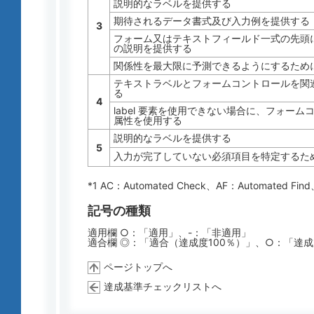
説明的なラベルを提供する
期待されるデータ書式及び入力例を提供する
3
フォーム又はテキストフィールド一式の先頭
の説明を提供する
関係性を最大限に予測できるようにするため
テキストラベルとフォームコントロールを関連付
る
4
label 要素を使用できない場合に、フォームコ
属性を使用する
説明的なラベルを提供する
5
入力が完了していない必須項目を特定するた
*1 AC：
Automated Check
、AF：
Automated Find
記号の種類
適用欄 ○：「適用」、-：「非適用」
適合欄 ◎：「適合（達成度100％）」、○：「達
ページトップへ
達成基準チェックリストへ