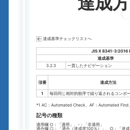
達成
達成基準チェックリストへ
JIS X 8341-3:2016
達成基準
3.2.3
一貫したナビゲーション
項番
達成方法
1
毎回同じ相対的順序で繰り返されるコンポ
*1 AC：
Automated Check
、AF：
Automated Find
記号の種類
適用欄 ○：「適用」、-：「非適用」
適合欄 ◎：「適合（達成度100％）」、○：「達