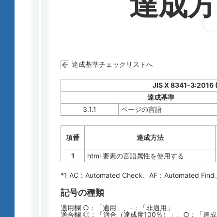
達成
達成基準チェックリストへ
JIS X 8341-3:2016
達成基準
3.1.1
ページの言語
項番
達成方法
1
html 要素の言語属性を使用する
*1 AC：
Automated Check
、AF：
Automated Find
記号の種類
適用欄 ○：「適用」、-：「非適用」
適合欄 ◎：「適合（達成度100％）」、○：「達