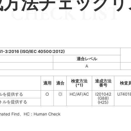
成方法チェックリ
CHECK LIST
41-3:2016 (ISO/IEC 40500:2012)
適合レベル
A
検査方法
達成方法
適用
適合
検査
(*1)
番号
ルを提供する
○
◎
HC/AF/AC
I201042
U7401
(G88)
イトルを提供する
(H25)
mated Find
、HC：
Human Check