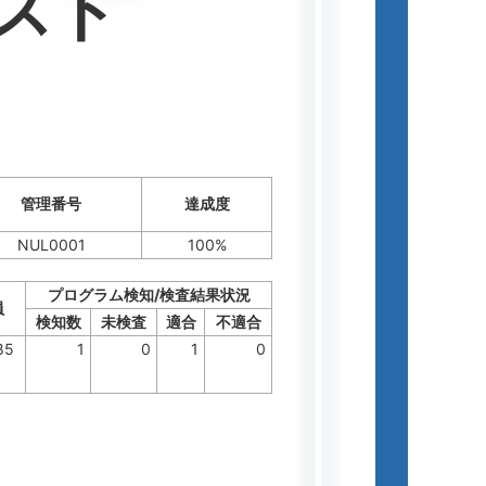
スト
管理番号
達成度
NUL0001
100%
プログラム検知/検査結果状況
員
検知数
未検査
適合
不適合
85
1
0
1
0