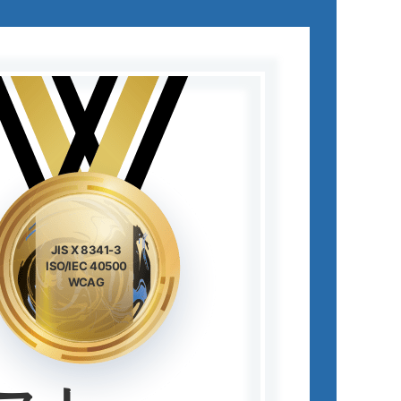
JIS X 8341-3
ISO/IEC 40500
WCAG