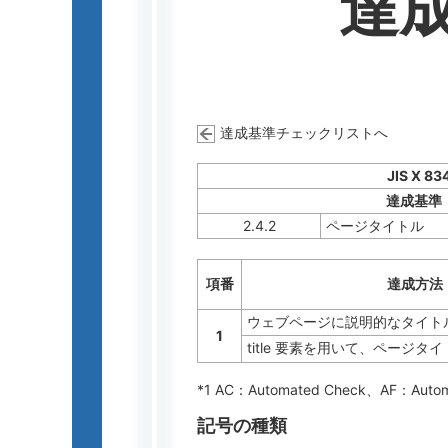
達
達成基準チェックリストへ
JIS X 83
達成基準
2.4.2
ページタイトル
項番
達成方法
ウェブページに説明的なタイト
1
title 要素を用いて、ページタ
*1 AC：
Automated Check
、AF：
Auto
記号の種類