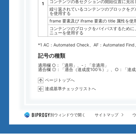
コンテンツの各セクションの開始位置に見出
1
繰り返されているコンテンツのブロックをグルー
を使用する
frame 要素及び iframe 要素の title 属性を
コンテンツのブロックをバイパスするために
ニューを使用する
*1 AC：
Automated Check
、AF：
Automated Find
記号の種類
適用欄 ○：「適用」、-：「非適用」
適合欄 ◎：「適合（達成度100％）」、○：「達
ページトップへ
達成基準チェックリストへ
別ウィンドウで開く
サイトマップ