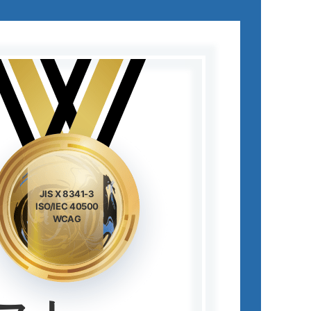
JIS X 8341-3
ISO/IEC 40500
WCAG