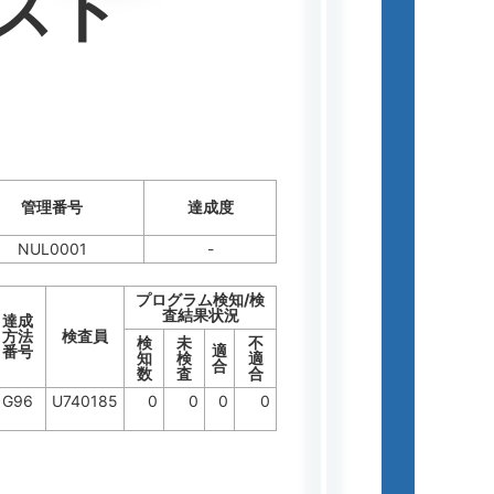
スト
管理番号
達成度
NUL0001
-
プログラム検知/検
査結果状況
達成
方法
検査員
検
未
不
適
番号
知
検
適
合
数
査
合
G96
U740185
0
0
0
0