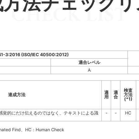
成方法チェックリ
CHECK LIST
41-3:2016 (ISO/IEC 40500:2012)
適合レベル
A
検査
適
適
達成方法
方法
用
合
(*1)
感覚的にだけ伝えるのではなく、テキストによる識
-
-
HC
mated Find
、HC：
Human Check